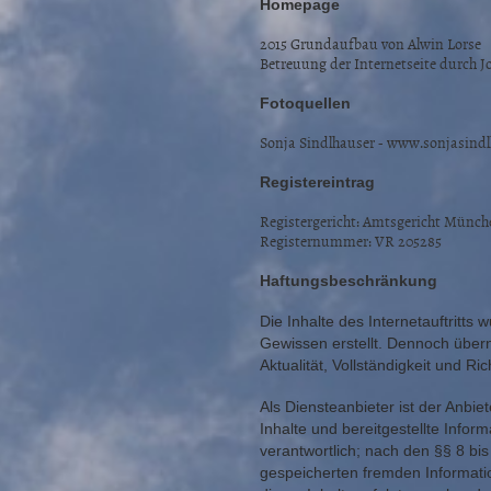
Homepage
2015 Grundaufbau von Alwin Lorse 
Betreuung der Internetseite durch 
Fotoquellen
Sonja Sindlhauser - www.sonjasindl
Registereintrag
Registergericht: Amtsgericht Münch
Registernummer: VR 205285
Haftungsbeschränkung
Die Inhalte des Internetauftritts
Gewissen erstellt. Dennoch über
Aktualität, Vollständigkeit und Ric
Als Diensteanbieter ist der Anbi
Inhalte und bereitgestellte Info
verantwortlich; nach den §§ 8 bis
gespeicherten fremden Informat