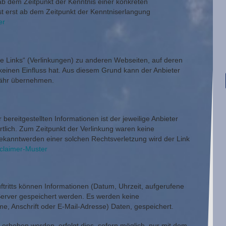
ab dem Zeitpunkt der Kenntnis einer konkreten
st erst ab dem Zeitpunkt der Kenntniserlangung
er
ne Links“ (Verlinkungen) zu anderen Webseiten, auf deren
 keinen Einfluss hat. Aus diesem Grund kann der Anbieter
währ übernehmen.
r bereitgestellten Informationen ist der jeweilige Anbieter
rtlich. Zum Zeitpunkt der Verlinkung waren keine
ekanntwerden einer solchen Rechtsverletzung wird der Link
claimer-Muster
tritts können Informationen (Datum, Uhrzeit, aufgerufene
Server gespeichert werden. Es werden keine
, Anschrift oder E-Mail-Adresse) Daten, gespeichert.
rhoben werden, erfolgt dies, sofern möglich, nur mit dem