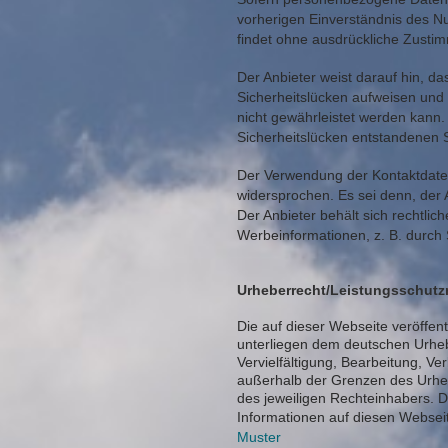
vorherigen Einverständnis des Nu
findet ohne ausdrückliche Zustim
Der Anbieter weist darauf hin, da
Sicherheitslücken aufweisen und 
nicht gewährleistet werden kann.
Sicherheitslücken entstandenen
Der Verwendung der Kontaktdaten
widersprochen. Es sei denn, der An
Der Anbieter behält sich rechtlic
Werbeinformationen, z. B. durch
Urheberrecht/Leistungsschutz
Die auf dieser Webseite veröffent
unterliegen dem deutschen Urheb
Vervielfältigung, Bearbeitung, Ve
außerhalb der Grenzen des Urheb
des jeweiligen Rechteinhabers. D
Informationen auf diesen Webseite
Muster